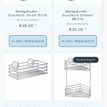
e
Beslagsboden -
Beslagsboden -
:
Duschkorb Chrom B1216
Duschkorb Schwarz
BB1216
BESLAGSBODEN
Anbieter:
BESLAGSBODEN
Anbieter:
Normaler
€38,00
*
Normaler
€35,00
*
Preis
Preis
In den Warenkorb
In den Warenkorb
Ausverkauft