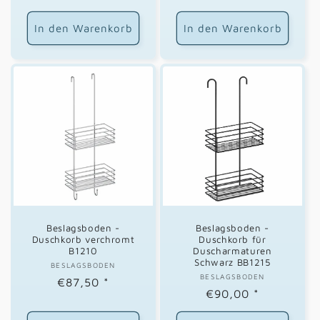
Preis
Preis
In den Warenkorb
In den Warenkorb
Beslagsboden -
Beslagsboden -
Duschkorb verchromt
Duschkorb für
B1210
Duscharmaturen
Schwarz BB1215
BESLAGSBODEN
Anbieter:
BESLAGSBODEN
Anbieter:
Normaler
€87,50
*
Normaler
€90,00
*
Preis
Preis