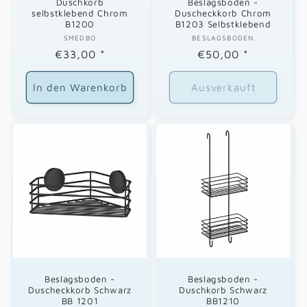
Duschkorb
Beslagsboden -
selbstklebend Chrom
Duscheckkorb Chrom
B1200
B1203 Selbstklebend
SMEDBO
Anbieter:
BESLAGSBODEN
Anbieter:
Normaler
€33,00
*
Normaler
€50,00
*
Preis
Preis
In den Warenkorb
Ausverkauft
Beslagsboden -
Beslagsboden -
Duscheckkorb Schwarz
Duschkorb Schwarz
BB 1201
BB1210