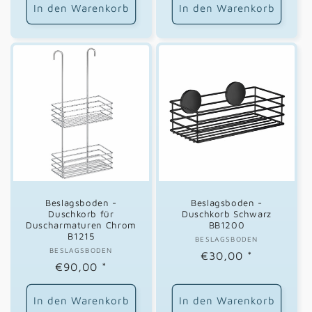
In den Warenkorb
In den Warenkorb
Beslagsboden -
Beslagsboden -
Duschkorb für
Duschkorb Schwarz
Duscharmaturen Chrom
BB1200
B1215
BESLAGSBODEN
Anbieter:
BESLAGSBODEN
Anbieter:
Normaler
€30,00
*
Normaler
€90,00
*
Preis
Preis
In den Warenkorb
In den Warenkorb