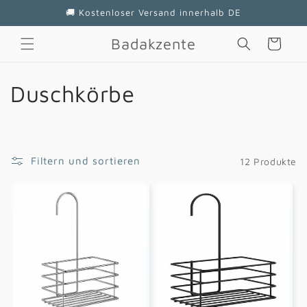
Direkt
🚚 Kostenloser Versand innerhalb DE
zum
Inhalt
Badakzente
Warenkorb
K
Duschkörbe
a
t
Filtern und sortieren
12 Produkte
e
g
o
r
i