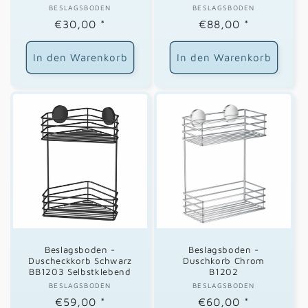
BESLAGSBODEN
Anbieter:
BESLAGSBODEN
Anbieter:
Normaler
€30,00
*
Normaler
€88,00
*
Preis
Preis
In den Warenkorb
In den Warenkorb
Beslagsboden -
Beslagsboden -
Duscheckkorb Schwarz
Duschkorb Chrom
BB1203 Selbstklebend
B1202
BESLAGSBODEN
Anbieter:
BESLAGSBODEN
Anbieter:
Normaler
€59,00
*
Normaler
€60,00
*