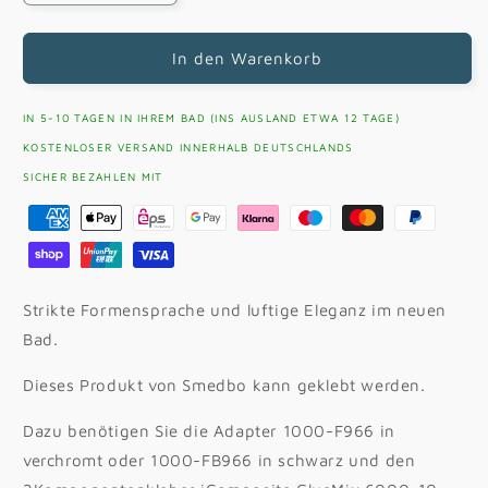
die
die
Menge
Menge
für
für
In den Warenkorb
AIR
AIR
-
-
IN 5-10 TAGEN IN IHREM BAD (INS AUSLAND ETWA 12 TAGE)
Seifenkorb
Seifenkorb
Chrom
Chrom
KOSTENLOSER VERSAND INNERHALB DEUTSCHLANDS
AK374
AK374
SICHER BEZAHLEN MIT
Zahlungsmethoden
Strikte Formensprache und luftige Eleganz im neuen
Bad.
Dieses Produkt von Smedbo kann geklebt werden.
Dazu benötigen Sie die Adapter 1000-F966 in
verchromt oder 1000-FB966 in schwarz und den