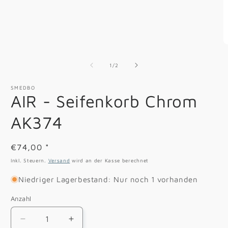
in
Modal
öffnen
M
2
in
von
1
/
2
M
ö
SMEDBO
AIR - Seifenkorb Chrom
AK374
Normaler
€74,00
*
Preis
Inkl. Steuern.
Versand
wird an der Kasse berechnet
Niedriger Lagerbestand: Nur noch 1 vorhanden
Anzahl
Verringere
Erhöhe