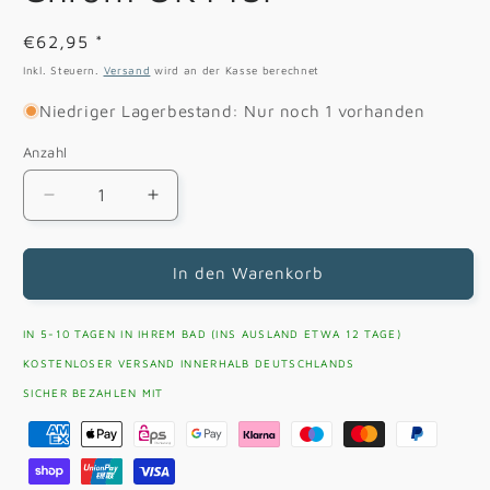
Normaler
€62,95
*
Preis
Inkl. Steuern.
Versand
wird an der Kasse berechnet
Niedriger Lagerbestand: Nur noch 1 vorhanden
Anzahl
Verringere
Erhöhe
die
die
Menge
Menge
für
für
In den Warenkorb
Ice
Ice
Soft
Soft
IN 5-10 TAGEN IN IHREM BAD (INS AUSLAND ETWA 12 TAGE)
Cube
Cube
-
-
KOSTENLOSER VERSAND INNERHALB DEUTSCHLANDS
Zahnputzbecherhalter
Zahnputzbecherhalter
SICHER BEZAHLEN MIT
Chrom
Chrom
Zahlungsmethoden
OK443P
OK443P